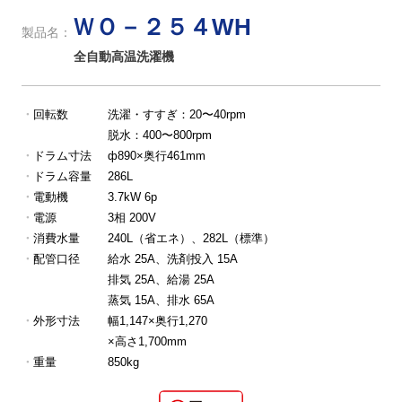
ＷＯ－２５４WH
製品名：
全自動高温洗濯機
回転数
洗濯・すすぎ：20〜40rpm
脱水：400〜800rpm
ドラム寸法
ф890×奥行461mm
ドラム容量
286L
電動機
3.7kW 6p
電源
3相 200V
消費水量
240L（省エネ）、282L（標準）
配管口径
給水 25A、洗剤投入 15A
排気 25A、給湯 25A
蒸気 15A、排水 65A
外形寸法
幅1,147×奥行1,270
×高さ1,700mm
重量
850kg