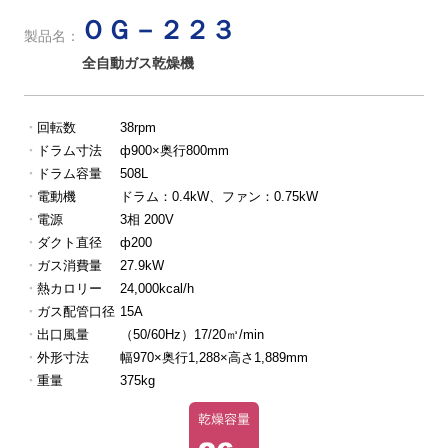
ＯＧ－２２３
製品名：
全自動ガス乾燥機
回転数
38rpm
ドラム寸法
ф900×奥行800mm
ドラム容量
508L
電動機
ドラム：0.4kW、ファン：0.75kW
電源
3相 200V
ダクト直径
ф200
ガス消費量
27.9kW
熱カロリー
24,000kcal/h
ガス配管口径
15A
出口風量
（50/60Hz）17/20㎥/min
外形寸法
幅970×奥行1,288×高さ1,889mm
重量
375kg