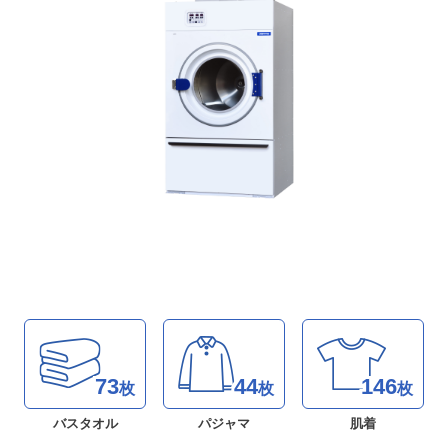
73
44
146
枚
枚
枚
バスタオル
パジャマ
肌着