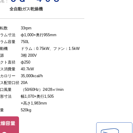
品名：
全自動ガス乾燥機
転数
33rpm
ラム寸法
ф1,000×奥行955mm
ラム容量
750L
動機
ドラム：0.75kW、ファン：1.5kW
源
3相 200V
クト直径
ф250
ス消費量
40.7kW
カロリー
35,000kcal/h
ス配管口径
20A
口風量
（50/60Hz）24/28㎥/min
形寸法
幅1,070×奥行1,505
×高さ1,983mm
量
520kg